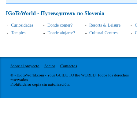
IGoToWorld - Путеводитель по Slovenia
Curiosidades
Donde comer?
Resorts & Leisure
C
Temples
Donde alojarse?
Cultural Centres
C
Sobre el proyecto
Socios
Contactos
© «IGotoWorld.com - Your GUIDE TO the WORLD. Todos los derechos
reservados.
Prohibida su copia sin autorización.